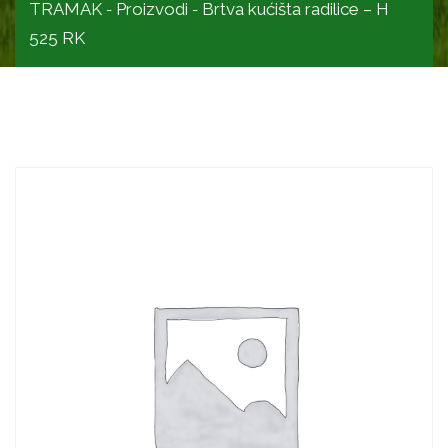
TRAMAK
Proizvodi
Brtva kućišta radilice – H
-
-
525 RK