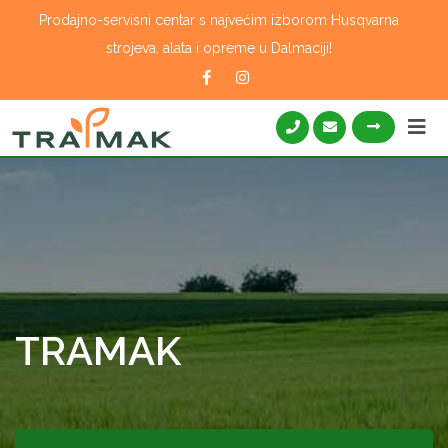
Skip
Prodajno-servisni centar s najvećim izborom Husqvarna
to
strojeva, alata i opreme u Dalmaciji!
content
TRAMAK