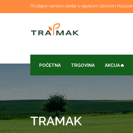
Skip
Prodajno-servisni centar s najvećim izborom Husqvarna
to
content
POČETNA
TRGOVINA
AKCIJA🔥
TRAMAK