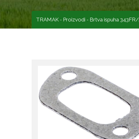
TRAMAK
Proizvodi
Brtva ispuha 343FR
-
-