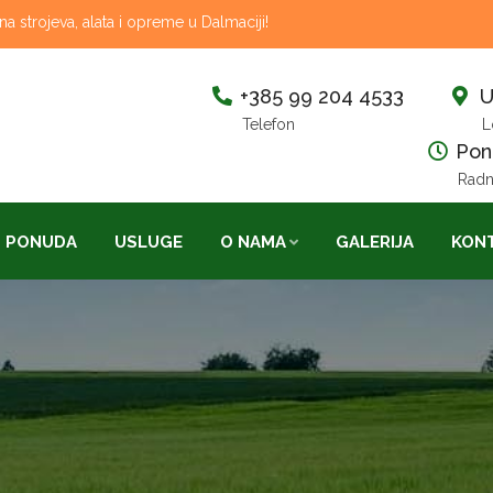
 strojeva, alata i opreme u Dalmaciji!
+385 99 204 4533
U
Telefon
L
Pon-
Radn
PONUDA
USLUGE
O NAMA
GALERIJA
KON