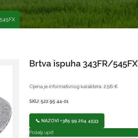
/545FX
Brtva ispuha 343FR/545FX
Cijena je informativnog karaktera:
2,96
€
SKU: 522 95 44-01
📞 NAZOVI +385 99 204 4533
Pošalji upit!