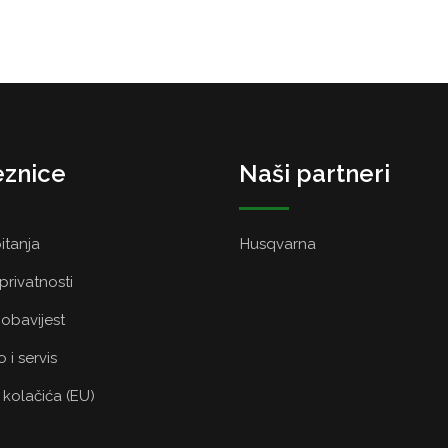
znice
Naši partneri
itanja
Husqvarna
 privatnosti
obavijest
 i servis
a kolačića (EU)