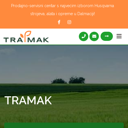
Skip
Prodajno-servisni centar s najvećim izborom Husqvarna
to
strojeva, alata i opreme u Dalmaciji!
content
TRAMAK