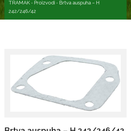
TRAMAK
Proizvodi
Brtva auspuha – H
-
-
242/246/42
Brtva auspuha – H 242/246/42