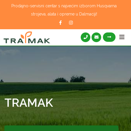
Skip
Prodajno-servisni centar s najvećim izborom Husqvarna
to
strojeva, alata i opreme u Dalmaciji!
content
TRAMAK